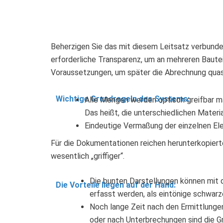
Beherzigen Sie das mit diesem Leitsatz verbunden
erforderliche Transparenz, um an mehreren Bautei
Voraussetzungen, um später die Abrechnung quasi 
Wichtige Grundregeln des Systems:
Alle Mengen werden optisch greifbar ma
Das heißt, die unterschiedlichen Mater
Eindeutige Vermaßung der einzelnen El
Für die Dokumentationen reichen herunterkopierte
wesentlich „griffiger“.
Die bunten Darstellungen können mit 
Die Vorteile liegen auf der Hand:
erfasst werden, als eintönige schwarz
Noch lange Zeit nach den Ermittlungen
oder nach Unterbrechungen sind die 