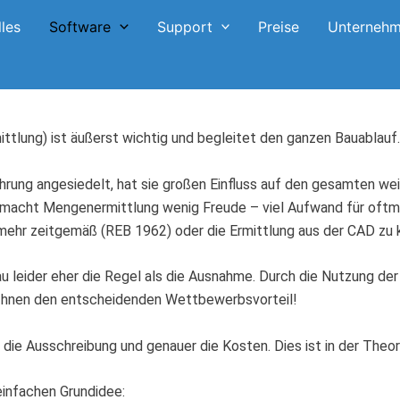
lles
Software
Support
Preise
Unterneh
tlung) ist äußerst wichtig und begleitet den ganzen Bauablauf.
rung angesiedelt, hat sie großen Einfluss auf den gesamten weit
macht Mengenermittlung wenig Freude – viel Aufwand für oftmal
 mehr zeitgemäß (REB 1962) oder die Ermittlung aus der CAD zu 
leider eher die Regel als die Ausnahme. Durch die Nutzung der
rt Ihnen den entscheidenden Wettbewerbsvorteil!
ie Ausschreibung und genauer die Kosten. Dies ist in der Theorie
einfachen Grundidee: