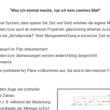
“Was ich einmal mache, tue ich kein zweites Mal!”
e System, dann sparen Sie Zeit und Geld, erhöhen die eigene Mot
len, bzw. auch an mehreren Projekten, gleichzeitig arbeiten zu 
als „Abfallprodukt“ Ihrer Mengenermittlung in kürzester Zeit er
nuell im Plan dokumentiert.
ialien bzw. Abmessungen werden andersfarbig dargestellt.
emente.
 (verkleinerte) Pläne vollkommen aus. Sie sind in den meisten F
dem Auge viel schneller
e Zahlen.
 z. B. während der Bauleitung
Grundlagen der Mengen sofort